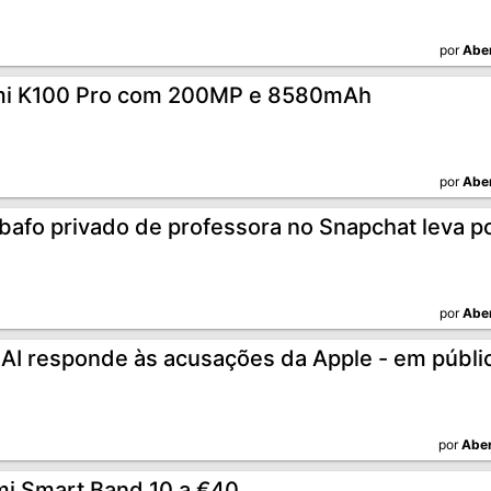
por
Abe
i K100 Pro com 200MP e 8580mAh
por
Abe
afo privado de professora no Snapchat leva pol
por
Abe
AI responde às acusações da Apple - em públi
por
Aber
mi Smart Band 10 a €40