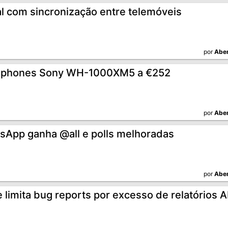
l com sincronização entre telemóveis
por
Aber
phones Sony WH-1000XM5 a €252
por
Aber
sApp ganha @all e polls melhoradas
por
Aber
 limita bug reports por excesso de relatórios A