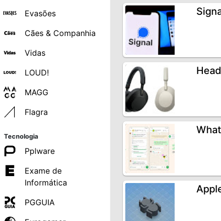
Signa
Evasões
Cães & Companhia
Vidas
Head
LOUD!
MAGG
Flagra
What
Tecnologia
Pplware
Exame de
Informática
Apple
PGGUIA