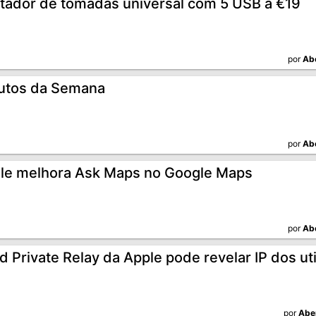
tador de tomadas universal com 5 USB a €19
por
Ab
utos da Semana
por
Ab
le melhora Ask Maps no Google Maps
por
Ab
d Private Relay da Apple pode revelar IP dos ut
por
Abe