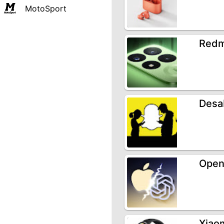
MotoSport
Redm
Desab
Open
Xiao