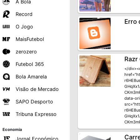
A Bola
Record
Erro
O Jogo
MaisFutebol
zerozero
Razr 
Futebol 365
</div><d
href="h
Bola Amarela
r6HE8u
GHqXx1
Visão de Mercado
CKm3mPl
data-or
SAPO Desporto
src="ht
r6HE8u
Tribuna Expresso
GHqXx1
CKm3mP
Economia
Carr
Jornal Económico