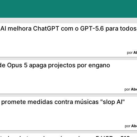
AI melhora ChatGPT com o GPT-5.6 para todos
por
A
de Opus 5 apaga projectos por engano
por
Abe
 promete medidas contra músicas "slop AI"
por
Ab