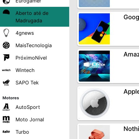
Eurogamer
Aberto até de
Goog
Madrugada
4gnews
MaisTecnologia
Amaz
PróximoNível
Wintech
SAPO Tek
Apple
Motores
AutoSport
Moto Jornal
Noth
Turbo