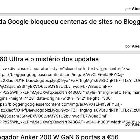
por
Abe
 da Google bloqueou centenas de sites no Blog
por
Abe
60 Ultra e o mistério dos updates
iv><div class="separator" style="clear: both; text-align: center;"><a
ttps://blogger.googleusercontent.com/img/a/AVvXsEi-nfJ9FYCaj-
sz2XIaof7D1RfDaevJcgdpizjJyq0i9yx4FZHi1ngMg1s6VBtOrjRThF_TLcY_z
AjQSqscm3Sf4yEXVO6LveMY9sU2bvlhwoIFL7W8eqOmFH-
Px25Wh_xkLPmMjeOXwfqXescNrrR43GAT" style="margin-left: 1em; margin
iginal-height="428" data-original-width="912" height="300"
tps://blogger.googleusercontent.com/img/a/AVvXsEi-nfJ9FYCaj-
sz2XIaof7D1RfDaevJcgdpizjJyq0i9yx4FZHi1ngMg1s6VBtOrjRThF_TLcY_z
AjQSqscm3Sf4yEXVO6LveMY9sU2bvlhwoIFL7W8eqOmFH-
lPx25Wh_xkLPmMjeOXwfqXescNrrR43GAT=w640-h300" width="640" />
por
Abe
egador Anker 200 W GaN 6 portas a €56