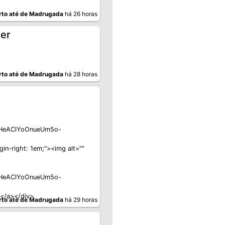
rto até de Madrugada
há 26 horas
ger
rto até de Madrugada
há 28 horas
UHeAClYoOnueUm5o-
-right: 1em;"><img alt=""
UHeAClYoOnueUm5o-
</a></div>
rto até de Madrugada
há 29 horas