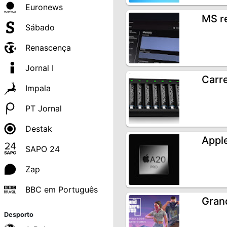
Euronews
MS r
Sábado
Renascença
Jornal I
Carr
Impala
PT Jornal
Destak
Appl
SAPO 24
Zap
BBC em Português
Grand
Desporto