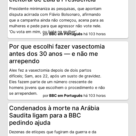
Presidente minimaniza as pesquisas, que apontam
disputa acirrada com Flávio Bolsonaro, afirmando
que a campanha ainda não começou, acena para as
mulheres e pede para que agressor não vote nele.
'Ou vota em mim, ou bate na mulher'.
por
BBC em Português
há 103 horas
Por que escolhi fazer vasectomia
antes dos 30 anos — e não me
arrependo
Alex fez a vasectomia depois de dois partos
difíceis; Sam, aos 22, após um susto de gravidez.
Eles fazem parte de um número crescente de
homens jovens que escolhem o procedimento e não
se arrependem.
por
BBC em Português
há 103 horas
Condenados à morte na Arábia
Saudita ligam para a BBC
pedindo ajuda
Dezenas de etíopes que fugiram da guerra e da