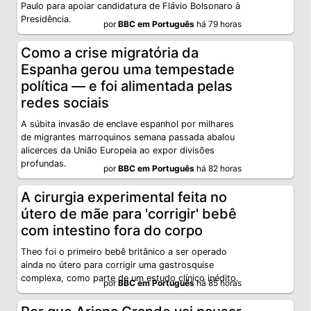
Paulo para apoiar candidatura de Flávio Bolsonaro à
Presidência.
por
BBC em Português
há 79 horas
Como a crise migratória da
Espanha gerou uma tempestade
política — e foi alimentada pelas
redes sociais
A súbita invasão de enclave espanhol por milhares
de migrantes marroquinos semana passada abalou
alicerces da União Europeia ao expor divisões
profundas.
por
BBC em Português
há 82 horas
A cirurgia experimental feita no
útero de mãe para 'corrigir' bebê
com intestino fora do corpo
Theo foi o primeiro bebê britânico a ser operado
ainda no útero para corrigir uma gastrosquise
complexa, como parte de um estudo clínico inédito.
por
BBC em Português
há 85 horas