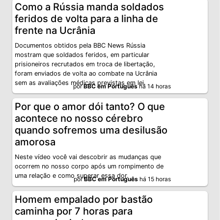
Como a Rússia manda soldados
feridos de volta para a linha de
frente na Ucrânia
Documentos obtidos pela BBC News Rússia
mostram que soldados feridos, em particular
prisioneiros recrutados em troca de libertação,
foram enviados de volta ao combate na Ucrânia
sem as avaliações médicas previstas em lei.
por
BBC em Português
há 14 horas
Por que o amor dói tanto? O que
acontece no nosso cérebro
quando sofremos uma desilusão
amorosa
Neste vídeo você vai descobrir as mudanças que
ocorrem no nosso corpo após um rompimento de
uma relação e como superar essa dor.
por
BBC em Português
há 15 horas
Homem empalado por bastão
caminha por 7 horas para