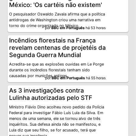
México: 'Os cartéis não existem'
O pesquisador Oswaldo Zavala afirma que a política
antidrogas de Washington criou uma narrativa em
torno do crime organizado no México.
por
BBC em Português
há 53 horas
Incêndios florestais na França
revelam centenas de projetéis da
Segunda Guerra Mundial
Acredita-se que as explosões ouvidas em Le Porge
durante os incêndios florestais tenham sido
causadas por munições antigas
por
BBC em Português
há 55 horas
As 3 investigações contra
Lulinha autorizadas pelo STF
Ministro Flávio Dino acolheu novo pedido da Polícia
Federal para investigar Fábio Luís Lula da Silva. Em
menos de uma semana, ele se tornou alvo de três
inquéritos. Sua defesa ainda não se manifestou, e
Lula diz que seu filho, se for acusado, terá que
provar sua inocência.