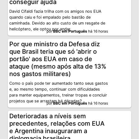
conseguir ajuda
David Cifaldi fazia trilha com os amigos nos EUA
quando caiu e foi empalado pelo bastão de
caminhada. Devido ao alto custo de um resgate de
helicóptero, ele optou por andar.
por
BBC em Português
há 16 horas
Por que ministro da Defesa diz
que Brasil teria que só 'abrir o
portão' aos EUA em caso de
ataque (mesmo após alta de 13%
nos gastos militares)
Como o país pode ter aumentado tanto seus gastos
e, ao mesmo tempo, continuar com dificuldades
para manter equipamentos, treinar tropas e concluir
projetos que se arrastam há décadas?
por
BBC em Português
há 16 horas
Deterioradas a níveis sem
precedentes, relações com EUA
e Argentina inauguraram a
diplomacia brasileira