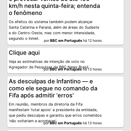
km/h nesta quinta-feira; entenda
o fenômeno
Os efeitos do sistema também podem alcançar
Santa Catarina e Paraná, além de áreas do Sudeste
e do Centro-Oeste, mas com menor intensidade,
segundo o Inmet.
por
BBC em Português
há 12 horas
Clique aqui
Veja as estimativas de intenção de voto no
Agregador de Pesquisas da BBC News Brasil
por
BBC em Português
há 13 horas
As desculpas de Infantino — e
como ele segue no comando da
Fifa após admitir 'erros'
Em reunião, membros da diretoria da Fifa
manifestam 'total apoio' a presidente da entidade,
que pediu desculpas e garantiu que erros cometidos
'não voltariam a acontecer'.
por
BBC em Português
há 13 horas