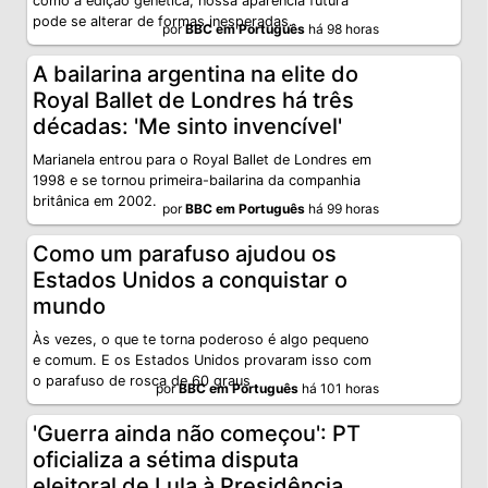
como a edição genética, nossa aparência futura
pode se alterar de formas inesperadas.
por
BBC em Português
há 98 horas
A bailarina argentina na elite do
Royal Ballet de Londres há três
décadas: 'Me sinto invencível'
Marianela entrou para o Royal Ballet de Londres em
1998 e se tornou primeira-bailarina da companhia
britânica em 2002.
por
BBC em Português
há 99 horas
Como um parafuso ajudou os
Estados Unidos a conquistar o
mundo
Às vezes, o que te torna poderoso é algo pequeno
e comum. E os Estados Unidos provaram isso com
o parafuso de rosca de 60 graus
por
BBC em Português
há 101 horas
'Guerra ainda não começou': PT
oficializa a sétima disputa
eleitoral de Lula à Presidência