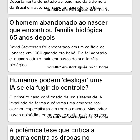
Departamento de Estado atribuiu medida à demora
do Brasil em autorizar novo embaixador em Brasília
por
BBC em Português
há 51 horas
O homem abandonado ao nascer
que encontrou família biológica
65 anos depois
David Stevenson foi encontrado em um edifício de
Londres em 1960 quando era bebê. Ele foi adotado
e, quando adulto, saiu em busca da sua família
biológica.
por
BBC em Português
há 51 horas
Humanos podem 'desligar' uma
IA se ela fugir do controle?
O primeiro caso confirmado de um sistema de IA
invadindo de forma autônoma uma empresa real
alarmou especialistas em todo o mundo. Mas evitar
novos episódios como esse é muito mais complexo
por
BBC em Português
há 52 horas
A polêmica tese que critica a
guerra contra as drogas no