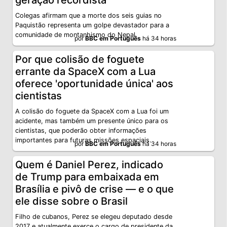
geração recordista
Colegas afirmam que a morte dos seis guias no
Paquistão representa um golpe devastador para a
comunidade de montanhismo do Nepal.
por
BBC em Português
há 34 horas
Por que colisão de foguete
errante da SpaceX com a Lua
oferece 'oportunidade única' aos
cientistas
A colisão do foguete da SpaceX com a Lua foi um
acidente, mas também um presente único para os
cientistas, que poderão obter informações
importantes para futuras missões espaciais.
por
BBC em Português
há 34 horas
Quem é Daniel Perez, indicado
de Trump para embaixada em
Brasília e pivô de crise — e o que
ele disse sobre o Brasil
Filho de cubanos, Perez se elegeu deputado desde
2017 e atualmente exerce o cargo de presidente da