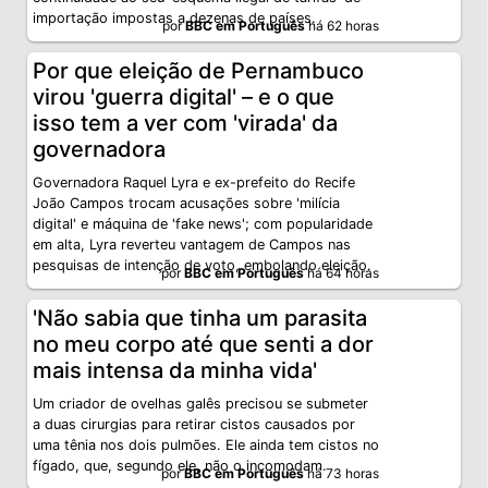
importação impostas a dezenas de países.
por
BBC em Português
há 62 horas
Por que eleição de Pernambuco
virou 'guerra digital' – e o que
isso tem a ver com 'virada' da
governadora
Governadora Raquel Lyra e ex-prefeito do Recife
João Campos trocam acusações sobre 'milícia
digital' e máquina de 'fake news'; com popularidade
em alta, Lyra reverteu vantagem de Campos nas
pesquisas de intenção de voto, embolando eleição.
por
BBC em Português
há 64 horas
'Não sabia que tinha um parasita
no meu corpo até que senti a dor
mais intensa da minha vida'
Um criador de ovelhas galês precisou se submeter
a duas cirurgias para retirar cistos causados por
uma tênia nos dois pulmões. Ele ainda tem cistos no
fígado, que, segundo ele, não o incomodam.
por
BBC em Português
há 73 horas