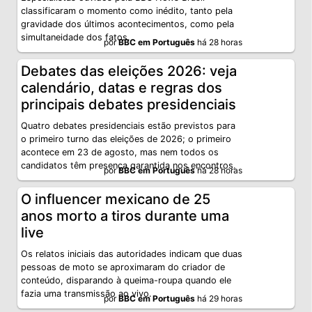
classificaram o momento como inédito, tanto pela
gravidade dos últimos acontecimentos, como pela
simultaneidade dos fatos.
por
BBC em Português
há 28 horas
Debates das eleições 2026: veja
calendário, datas e regras dos
principais debates presidenciais
Quatro debates presidenciais estão previstos para
o primeiro turno das eleições de 2026; o primeiro
acontece em 23 de agosto, mas nem todos os
candidatos têm presença garantida nos encontros.
por
BBC em Português
há 28 horas
O influencer mexicano de 25
anos morto a tiros durante uma
live
Os relatos iniciais das autoridades indicam que duas
pessoas de moto se aproximaram do criador de
conteúdo, disparando à queima-roupa quando ele
fazia uma transmissão ao vivo.
por
BBC em Português
há 29 horas