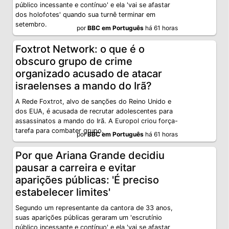
público incessante e contínuo' e ela 'vai se afastar
dos holofotes' quando sua turnê terminar em
setembro.
por
BBC em Português
há 61 horas
Foxtrot Network: o que é o
obscuro grupo de crime
organizado acusado de atacar
israelenses a mando do Irã?
A Rede Foxtrot, alvo de sanções do Reino Unido e
dos EUA, é acusada de recrutar adolescentes para
assassinatos a mando do Irã. A Europol criou força-
tarefa para combater grupo.
por
BBC em Português
há 61 horas
Por que Ariana Grande decidiu
pausar a carreira e evitar
aparições públicas: 'É preciso
estabelecer limites'
Segundo um representante da cantora de 33 anos,
suas aparições públicas geraram um 'escrutínio
público incessante e contínuo' e ela 'vai se afastar