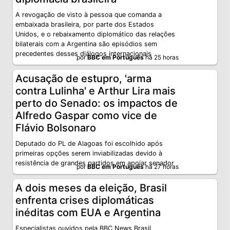
A revogação de visto à pessoa que comanda a
embaixada brasileira, por parte dos Estados
Unidos, e o rebaixamento diplomático das relações
bilaterais com a Argentina são episódios sem
precedentes desses diálogos internacionais
por
BBC em Português
há 25 horas
Acusação de estupro, 'arma
contra Lulinha' e Arthur Lira mais
perto do Senado: os impactos de
Alfredo Gaspar como vice de
Flávio Bolsonaro
Deputado do PL de Alagoas foi escolhido após
primeiras opções serem inviabilizadas devido à
resistência de grandes partidos em apoiar senador
por
BBC em Português
há 27 horas
A dois meses da eleição, Brasil
enfrenta crises diplomáticas
inéditas com EUA e Argentina
Especialistas ouvidos pela BBC News Brasil