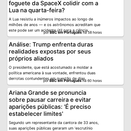
foguete da SpaceX colidir com a
Lua na quarta-feira?
A Lua resistiu a inúmeros impactos ao longo de
milhões de anos — e os astrônomos acreditam que
este pode ser um acidente útil para a ciência.
por
BBC em Português
há 58 horas
Análise: Trump enfrenta duras
realidades expostas por seus
próprios aliados
O presidente, que está acostumado a moldar a
política americana à sua vontade, enfrentou duas
derrotas contundentes em questão de dias.
por
BBC em Português
há 60 horas
Ariana Grande se pronuncia
sobre pausar carreira e evitar
aparições públicas: 'É preciso
estabelecer limites'
Segundo um representante da cantora de 33 anos,
suas aparições públicas geraram um 'escrutínio