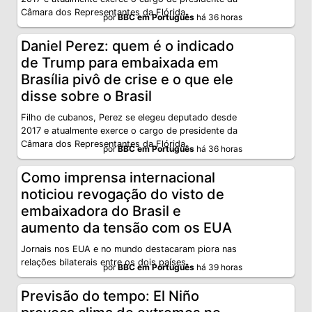
Câmara dos Representantes da Flórida.
por
BBC em Português
há 36 horas
Daniel Perez: quem é o indicado
de Trump para embaixada em
Brasília pivô de crise e o que ele
disse sobre o Brasil
Filho de cubanos, Perez se elegeu deputado desde
2017 e atualmente exerce o cargo de presidente da
Câmara dos Representantes da Flórida.
por
BBC em Português
há 36 horas
Como imprensa internacional
noticiou revogação do visto de
embaixadora do Brasil e
aumento da tensão com os EUA
Jornais nos EUA e no mundo destacaram piora nas
relações bilaterais entre os dois países.
por
BBC em Português
há 39 horas
Previsão do tempo: El Niño