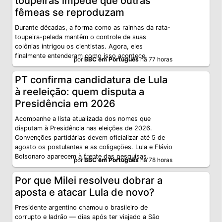
toupeiras impede que outras
fêmeas se reproduzam
Durante décadas, a forma como as rainhas da rata-
toupeira-pelada mantêm o controle de suas
colônias intrigou os cientistas. Agora, eles
finalmente entenderam como isso acontece.
por
BBC em Português
há 77 horas
PT confirma candidatura de Lula
à reeleição: quem disputa a
Presidência em 2026
Acompanhe a lista atualizada dos nomes que
disputam à Presidência nas eleições de 2026.
Convenções partidárias devem oficializar até 5 de
agosto os postulantes e as coligações. Lula e Flávio
Bolsonaro aparecem à frente das pesquisas.
por
BBC em Português
há 78 horas
Por que Milei resolveu dobrar a
aposta e atacar Lula de novo?
Presidente argentino chamou o brasileiro de
corrupto e ladrão — dias após ter viajado a São