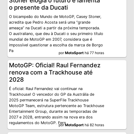
Stoner elogia o futuro e lamenta
o presente da Ducati
O bicampeão do Mundo de MotoGP, Casey Stoner,
acredita que Pedro Acosta será uma “grande
ameaça” na Ducati a partir da próxima temporada.
O australiano, que deu à Ducati o seu primeiro título
mundial de MotoGP em 2007, considera que é
impossível questionar a escolha da marca de Borgo
Pa
por
MotoSport
há 77 horas
MotoGP: Oficial! Raul Fernandez
renova com a Trackhouse até
2028
É oficial: Raul Fernandez vai continuar na
Trackhouse! O vencedor do GP da Austrália de
2025 permanecerá na SuperFile Trackhouse
MotoGP Team, estrutura pertencente ao Trackhouse
Entertainment Group, durante as temporadas de
2027 e 2028, entrando assim na nova era dos
regulamentos do MotoGP. Fern
por
MotoSport
há 82 horas