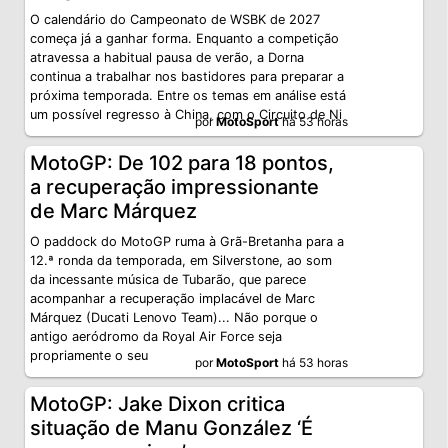
O calendário do Campeonato de WSBK de 2027
começa já a ganhar forma. Enquanto a competição
atravessa a habitual pausa de verão, a Dorna
continua a trabalhar nos bastidores para preparar a
próxima temporada. Entre os temas em análise está
um possível regresso à China, com o Circuito de Ni
por
MotoSport
há 53 horas
MotoGP: De 102 para 18 pontos,
a recuperação impressionante
de Marc Márquez
O paddock do MotoGP ruma à Grã-Bretanha para a
12.ª ronda da temporada, em Silverstone, ao som
da incessante música de Tubarão, que parece
acompanhar a recuperação implacável de Marc
Márquez (Ducati Lenovo Team)... Não porque o
antigo aeródromo da Royal Air Force seja
propriamente o seu
por
MotoSport
há 53 horas
MotoGP: Jake Dixon critica
situação de Manu González ‘É