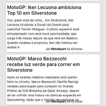
MotoGP: Iker Lecuona ambiciona
Top 10 em Silverstone
Ora, quem está de volta… Em Silverstone, Iker
Lecuona irá pilotar a Ducati da Gresini para
substituir Fermín Aldeguer. O piloto espanhol está
entusiasmado com esta nova oportunidade, que
surge três meses depois da que teve em Balaton.
Quando recebeu a proposta, Iker não hesitou em
aceitar e
por
MotoSport
há 49 horas
MotoGP: Marco Bezzecchi
recebe luz verde para correr em
Silverstone
Após os exames médicos realizados esta quinta-
feira no circuito, Marco Bezzecchi (Aprilia Racing)
recebeu autorização para competir no Grande
Prémio da Grã-Bretanha da Qatar Airways, depois
de ter sofrido uma fratura na clavícula esquerda em
Sachsenring, lesão que o impediu de participar na
por
MotoSport
há 49 horas