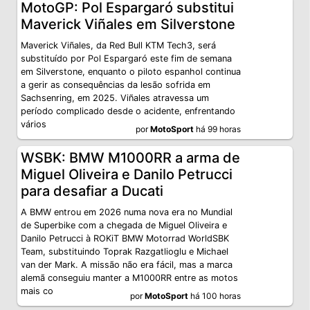
MotoGP: Pol Espargaró substitui
Maverick Viñales em Silverstone
Maverick Viñales, da Red Bull KTM Tech3, será
substituído por Pol Espargaró este fim de semana
em Silverstone, enquanto o piloto espanhol continua
a gerir as consequências da lesão sofrida em
Sachsenring, em 2025. Viñales atravessa um
período complicado desde o acidente, enfrentando
vários
por
MotoSport
há 99 horas
WSBK: BMW M1000RR a arma de
Miguel Oliveira e Danilo Petrucci
para desafiar a Ducati
A BMW entrou em 2026 numa nova era no Mundial
de Superbike com a chegada de Miguel Oliveira e
Danilo Petrucci à ROKiT BMW Motorrad WorldSBK
Team, substituindo Toprak Razgatlioglu e Michael
van der Mark. A missão não era fácil, mas a marca
alemã conseguiu manter a M1000RR entre as motos
mais co
por
MotoSport
há 100 horas