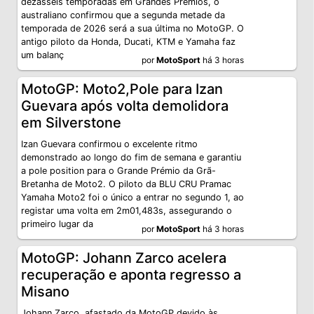
dezasseis temporadas em Grandes Prémios, o
australiano confirmou que a segunda metade da
temporada de 2026 será a sua última no MotoGP. O
antigo piloto da Honda, Ducati, KTM e Yamaha faz
um balanç
por
MotoSport
há 3 horas
MotoGP: Moto2,Pole para Izan
Guevara após volta demolidora
em Silverstone
Izan Guevara confirmou o excelente ritmo
demonstrado ao longo do fim de semana e garantiu
a pole position para o Grande Prémio da Grã-
Bretanha de Moto2. O piloto da BLU CRU Pramac
Yamaha Moto2 foi o único a entrar no segundo 1, ao
registar uma volta em 2m01,483s, assegurando o
primeiro lugar da
por
MotoSport
há 3 horas
MotoGP: Johann Zarco acelera
recuperação e aponta regresso a
Misano
Johann Zarco, afastado da MotoGP devido às