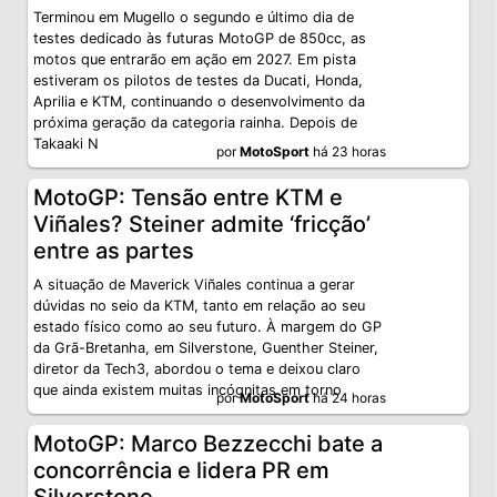
Terminou em Mugello o segundo e último dia de
testes dedicado às futuras MotoGP de 850cc, as
motos que entrarão em ação em 2027. Em pista
estiveram os pilotos de testes da Ducati, Honda,
Aprilia e KTM, continuando o desenvolvimento da
próxima geração da categoria rainha. Depois de
Takaaki N
por
MotoSport
há 23 horas
MotoGP: Tensão entre KTM e
Viñales? Steiner admite ‘fricção’
entre as partes
A situação de Maverick Viñales continua a gerar
dúvidas no seio da KTM, tanto em relação ao seu
estado físico como ao seu futuro. À margem do GP
da Grã-Bretanha, em Silverstone, Guenther Steiner,
diretor da Tech3, abordou o tema e deixou claro
que ainda existem muitas incógnitas em torno
por
MotoSport
há 24 horas
MotoGP: Marco Bezzecchi bate a
concorrência e lidera PR em