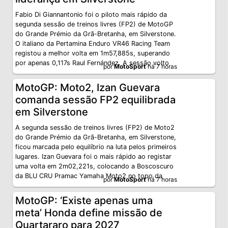
Fabio Di Giannantonio foi o piloto mais rápido da
segunda sessão de treinos livres (FP2) de MotoGP
do Grande Prémio da Grã-Bretanha, em Silverstone.
O italiano da Pertamina Enduro VR46 Racing Team
registou a melhor volta em 1m57,885s, superando
por apenas 0,117s Raul Fernández. A sessão volto
por
MotoSport
há 7 horas
MotoGP: Moto2, Izan Guevara
comanda sessão FP2 equilibrada
em Silverstone
A segunda sessão de treinos livres (FP2) de Moto2
do Grande Prémio da Grã-Bretanha, em Silverstone,
ficou marcada pelo equilíbrio na luta pelos primeiros
lugares. Izan Guevara foi o mais rápido ao registar
uma volta em 2m02,221s, colocando a Boscoscuro
da BLU CRU Pramac Yamaha Moto2 no topo da
por
MotoSport
há 7 horas
MotoGP: ‘Existe apenas uma
meta’ Honda define missão de
Quartararo para 2027