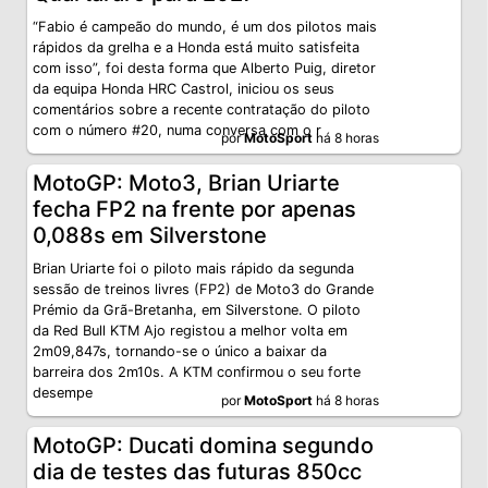
“Fabio é campeão do mundo, é um dos pilotos mais
rápidos da grelha e a Honda está muito satisfeita
com isso”, foi desta forma que Alberto Puig, diretor
da equipa Honda HRC Castrol, iniciou os seus
comentários sobre a recente contratação do piloto
com o número #20, numa conversa com o r
por
MotoSport
há 8 horas
MotoGP: Moto3, Brian Uriarte
fecha FP2 na frente por apenas
0,088s em Silverstone
Brian Uriarte foi o piloto mais rápido da segunda
sessão de treinos livres (FP2) de Moto3 do Grande
Prémio da Grã-Bretanha, em Silverstone. O piloto
da Red Bull KTM Ajo registou a melhor volta em
2m09,847s, tornando-se o único a baixar da
barreira dos 2m10s. A KTM confirmou o seu forte
desempe
por
MotoSport
há 8 horas
MotoGP: Ducati domina segundo
dia de testes das futuras 850cc