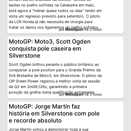
lesões no joelho sofridas na Catalunha em maio,
está agora a “treinar quase todos os dias” tendo em
vista um regresso previsto para setembro. O piloto
da LCR Honda já não necessita de cirurgia para
tratar os danos nos ligamentos do joelho sofridos
por
MotoSport
há 3 horas
MotoGP: Moto3, Scott Ogden
conquista pole caseira em
Silverstone
Scott Ogden brilhou perante o público britânico ao
conquistar a pole position para o Grande Prémio da
Grã-Bretanha de Moto3, em Silverstone. O piloto da
CIP Green Power registou a melhor volta da sessão
de Q2 em 2m09,126s, garantindo a primeira
posição da grelha numa qualificação extremame
por
MotoSport
há 3 horas
MotoGP: Jorge Martín faz
história em Silverstone com pole
e recorde absoluto
Jorge Martín voltou a demonstrar toda a sua