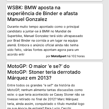
WSBK: BMW aposta na
experiência de Binder e afasta
Manuel Gonzalez
Durante muito tempo apontado como o principal
candidato a juntar-se à BMW no Mundial de
Superbike, Manuel Gonzalez terá sido ultrapassado
por Brad Binder na corrida a um lugar na equipa
alemã. Embora o anúncio oficial ainda não tenha
sido feito, várias fontes apontam agora para um
acordo entr
por
MotoSport
há 102 horas
MotoGP: O maior ‘e se?’ do
MotoGP: Stoner teria derrotado
Márquez em 2013?
Entre todos os grandes “e se?” da história do
MotoGP, nenhum alimenta tantas discussões como
este: o que teria acontecido se Casey Stoner não se
tivesse retirado no final de 2012? Marc Márquez
teria, ainda assim, conquistado o título mundial logo
na sua época de estreia? Para Lucio Cecchi