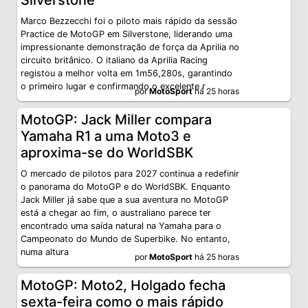
Silverstone
Marco Bezzecchi foi o piloto mais rápido da sessão
Practice de MotoGP em Silverstone, liderando uma
impressionante demonstração de força da Aprilia no
circuito britânico. O italiano da Aprilia Racing
registou a melhor volta em 1m56,280s, garantindo
o primeiro lugar e confirmando o excelente r
por
MotoSport
há 25 horas
MotoGP: Jack Miller compara
Yamaha R1 a uma Moto3 e
aproxima-se do WorldSBK
O mercado de pilotos para 2027 continua a redefinir
o panorama do MotoGP e do WorldSBK. Enquanto
Jack Miller já sabe que a sua aventura no MotoGP
está a chegar ao fim, o australiano parece ter
encontrado uma saída natural na Yamaha para o
Campeonato do Mundo de Superbike. No entanto,
numa altura
por
MotoSport
há 25 horas
MotoGP: Moto2, Holgado fecha
sexta-feira como o mais rápido