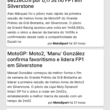
Bezzecchi por 0,173s no FP1 em
Silverstone
Alex Márquez foi o piloto mais rápido da primeira
sessão de treinos livres de MotoGP do Grande
Prémio da Grã-Bretanha, em Silverstone. O piloto
da Gresini Racing assinou uma volta em 1m58,692s,
sendo o único a descer da barreira do 1m59s e
confirmando desde cedo a competitividade da
Ducati no
por
MotoSport
há 30 horas
MotoGP: Moto2, ‘Manu’ González
confirma favoritismo e lidera FP1
em Silverstone
Manuel González começou da melhor forma o fim
de semana do Grande Prémio da Grã-Bretanha ao
liderar a primeira sessão de treinos livres de Moto2
em Silverstone. O piloto da Liqui Moly Dynavolt
Intact GP foi o único a rodar em 2m02s,
estabelecendo a melhor marca da sessão com um
tempo de 2m02
por
MotoSport
há 31 horas