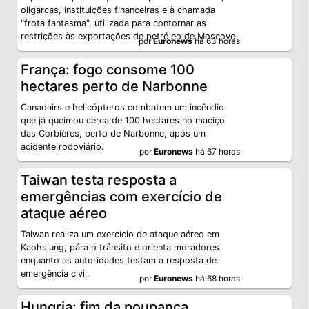
oligarcas, instituições financeiras e à chamada
"frota fantasma", utilizada para contornar as
restrições às exportações de petróleo de Moscovo.
por
Euronews
há 63 horas
França: fogo consome 100
hectares perto de Narbonne
Canadairs e helicópteros combatem um incêndio
que já queimou cerca de 100 hectares no maciço
das Corbières, perto de Narbonne, após um
acidente rodoviário.
por
Euronews
há 67 horas
Taiwan testa resposta a
emergências com exercício de
ataque aéreo
Taiwan realiza um exercício de ataque aéreo em
Kaohsiung, pára o trânsito e orienta moradores
enquanto as autoridades testam a resposta de
emergência civil.
por
Euronews
há 68 horas
Hungria: fim da poupança