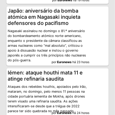
por
Euronews
há 19 horas
Japão: aniversário da bomba
atómica em Nagasaki inquieta
defensores do pacifismo
Nagasaki assinalou no domingo o 81.º aniversário
do bombardeamento atómico norte-americano,
enquanto o presidente da câmara classificou as
armas nucleares como “mal absoluto”, criticou o
apoio à dissuasão nuclear e instou o governo
japonês a cumprir os três princípios não nucleares
do pós-guerra.
por
Euronews
há 23 horas
Iémen: ataque houthi mata 11 e
atinge refinaria saudita
Ataques dos rebeldes houthis, apoiados pelo Irão,
mataram, no domingo, pelo menos 11 pessoas na
cidade portuária iemenita de Mokha, após drones
terem visado uma refinaria saudita. As ações
intensificaram-se desde que a trégua de 2022
parece ter sido quebrada no mês passado.
por
Euronews
há 24 horas