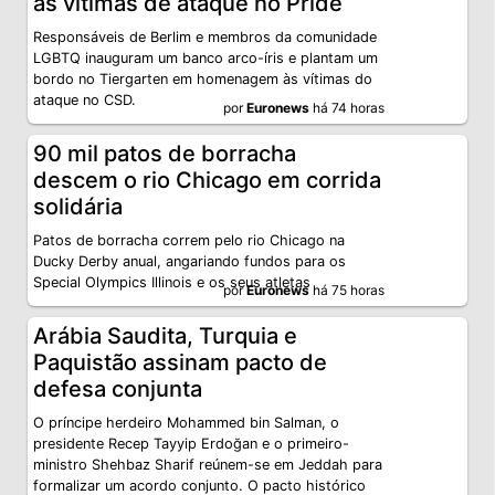
às vítimas de ataque no Pride
Responsáveis de Berlim e membros da comunidade
LGBTQ inauguram um banco arco-íris e plantam um
bordo no Tiergarten em homenagem às vítimas do
ataque no CSD.
por
Euronews
há 74 horas
90 mil patos de borracha
descem o rio Chicago em corrida
solidária
Patos de borracha correm pelo rio Chicago na
Ducky Derby anual, angariando fundos para os
Special Olympics Illinois e os seus atletas
por
Euronews
há 75 horas
Arábia Saudita, Turquia e
Paquistão assinam pacto de
defesa conjunta
O príncipe herdeiro Mohammed bin Salman, o
presidente Recep Tayyip Erdoğan e o primeiro-
ministro Shehbaz Sharif reúnem-se em Jeddah para
formalizar um acordo conjunto. O pacto histórico