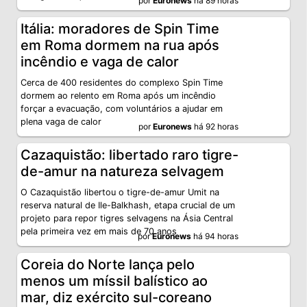
por
Euronews
há 89 horas
Itália: moradores de Spin Time
em Roma dormem na rua após
incêndio e vaga de calor
Cerca de 400 residentes do complexo Spin Time
dormem ao relento em Roma após um incêndio
forçar a evacuação, com voluntários a ajudar em
plena vaga de calor
por
Euronews
há 92 horas
Cazaquistão: libertado raro tigre-
de-amur na natureza selvagem
O Cazaquistão libertou o tigre-de-amur Umit na
reserva natural de Ile-Balkhash, etapa crucial de um
projeto para repor tigres selvagens na Ásia Central
pela primeira vez em mais de 70 anos
por
Euronews
há 94 horas
Coreia do Norte lança pelo
menos um míssil balístico ao
mar, diz exército sul-coreano