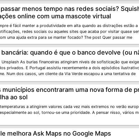
 passar menos tempo nas redes sociais? Squish
rações online com uma mascote virtual
pre é fácil manter a produtividade em alta quando as distrações estão a 
otificações, redes sociais ou aqueles sites que acaba por visitar quase s
com uma ajuda extra para se manter focado? The post Quer passar me
 bancária: quando é que o banco devolve (ou n
Unsplash As burlas financeiras atingiram níveis de sofisticação que exig
dos privados. E Portugal assistiu recentemente a dois episódios ilustrati
ime. Num dos casos, um cliente da Via Verde escapou a uma tentativa de
s municípios encontraram uma nova forma de 
lha ao sol
temperaturas a atingirem valores cada vez mais extremos no verão europ
, especialmente ao sol, tornou-se uma prioridade. A pensar nisso, vários 
le melhora Ask Maps no Google Maps