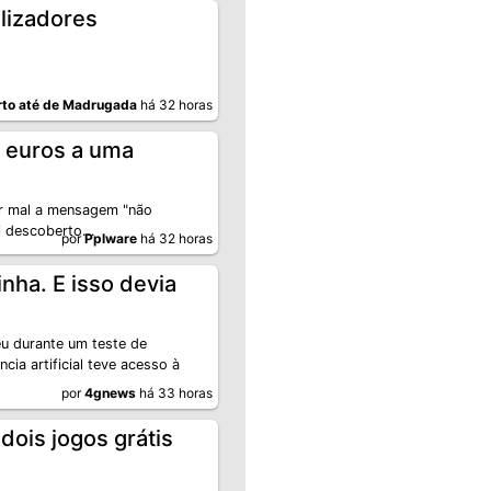
ilizadores
to até de Madrugada
há 32 horas
e euros a uma
ar mal a mensagem "não
i descoberto...
por
Pplware
há 32 horas
nha. E isso devia
eu durante um teste de
ia artificial teve acesso à
por
4gnews
há 33 horas
dois jogos grátis