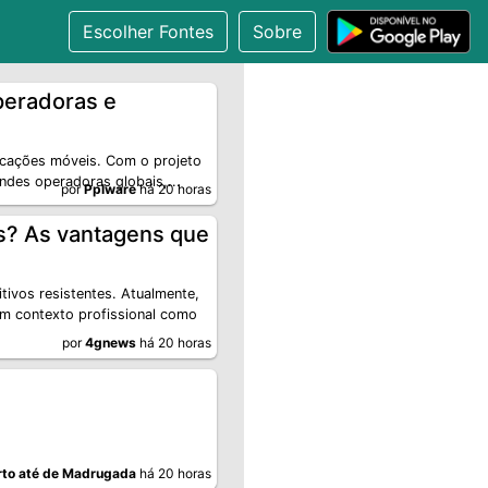
Escolher Fontes
Sobre
peradoras e
icações móveis. Com o projeto
andes operadoras globais,...
por
Pplware
há 20 horas
s? As vantagens que
ivos resistentes. Atualmente,
em contexto profissional como
por
4gnews
há 20 horas
to até de Madrugada
há 20 horas