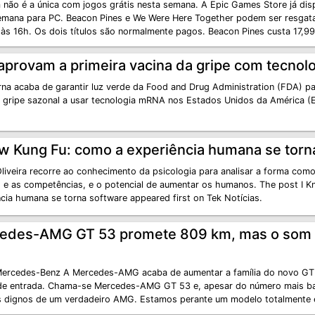
 não é a única com jogos grátis nesta semana. A Epic Games Store já disp
emana para PC. Beacon Pines e We Were Here Together podem ser resgat
 às 16h. Os dois títulos são normalmente pagos. Beacon Pines custa 17,9
aprovam a primeira vacina da gripe com tecno
na acaba de garantir luz verde da Food and Drug Administration (FDA) par
a gripe sazonal a usar tecnologia mRNA nos Estados Unidos da América (E
ow Kung Fu: como a experiência humana se torn
liveira recorre ao conhecimento da psicologia para analisar a forma como
o e as competências, e o potencial de aumentar os humanos. The post I 
ncia humana se torna software appeared first on Tek Notícias.
edes-AMG GT 53 promete 809 km, mas o som é
Mercedes-Benz A Mercedes-AMG acaba de aumentar a família do novo G
de entrada. Chama-se Mercedes-AMG GT 53 e, apesar do número mais bai
 dignos de um verdadeiro AMG. Estamos perante um modelo totalmente e