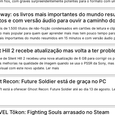
em fios, com graves surpreendentemente potentes para o formato com um
way: os livros mais importantes do mundo res
os e com versão áudio para ouvir a caminho do
s de 1.500 títulos de não-ficção condensados em cartões de leitura e cli
ão mais popular para quem quer aprender mais mas tem pouco tempo para
mais importantes do mundo resumidos em 15 minutos e com versão áudio 
t Hill 2 recebe atualização mas volta a ter pro
e de Silent Hill 2 recebeu uma nova atualização de 6 GB para corrigir os 
as melhorias na qualidade de imagem quando se usa o PSSR da Sony, mas 
 visual com este novo update. Ler mais
 Recon: Future Soldier está de graça no PC
t está a oferecer Ghost Recon: Future Soldier até ao dia 13 de agosto. L
EL Tōkon: Fighting Souls arrasado no Steam