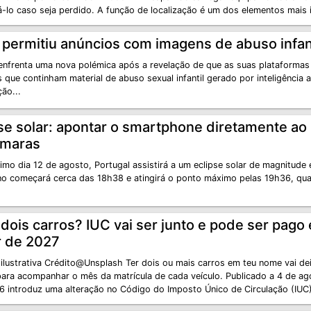
á-lo caso seja perdido. A função de localização é um dos elementos mais 
permitiu anúncios com imagens de abuso infant
enfrenta uma nova polémica após a revelação de que as suas plataformas
 que continham material de abuso sexual infantil gerado por inteligência ar
ão...
se solar: apontar o smartphone diretamente ao 
âmaras
mo dia 12 de agosto, Portugal assistirá a um eclipse solar de magnitude 
o começará cerca das 18h38 e atingirá o ponto máximo pelas 19h36, q
dois carros? IUC vai ser junto e pode ser pago
r de 2027
ilustrativa Crédito@Unsplash Ter dois ou mais carros em teu nome vai dei
para acompanhar o mês da matrícula de cada veículo. Publicado a 4 de ago
6 introduz uma alteração no Código do Imposto Único de Circulação (IUC