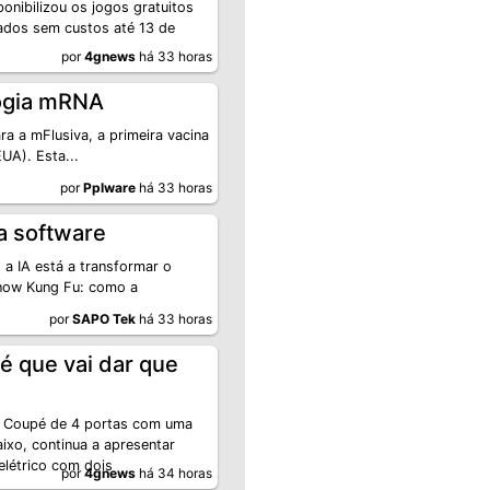
onibilizou os jogos gratuitos
ados sem custos até 13 de
9
por
4gnews
há 33 horas
logia mRNA
a a mFlusiva, a primeira vacina
UA). Esta...
por
Pplware
há 33 horas
a software
 a IA está a transformar o
Know Kung Fu: como a
por
SAPO Tek
há 33 horas
 que vai dar que
T Coupé de 4 portas com uma
xo, continua a apresentar
létrico com dois
por
4gnews
há 34 horas