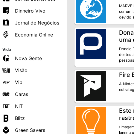
MARVEL 
Dinheiro Vivo
ser um 
devido 
Jornal de Negócios
Dona
Economia Online
uma 
Donald T
Vida
destes 
Nova Gente
pessoas 
Visão
Fire
Vip
A Ninte
estratég
Caras
NiT
Este
rast
Blitz
(Imagem
Green Savers
lançou 