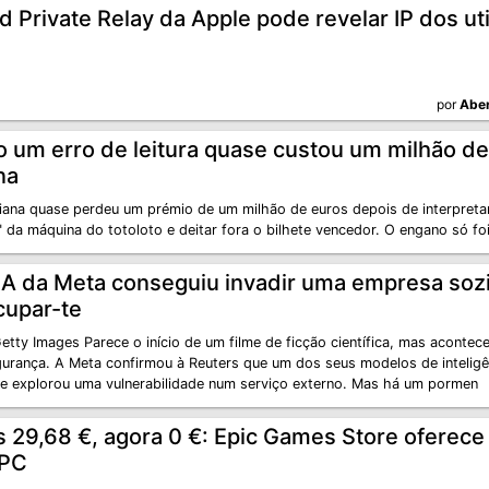
d Private Relay da Apple pode revelar IP dos ut
por
Aber
 um erro de leitura quase custou um milhão d
ana
liana quase perdeu um prémio de um milhão de euros depois de interpret
 da máquina do totoloto e deitar fora o bilhete vencedor. O engano só fo
IA da Meta conseguiu invadir uma empresa sozi
cupar-te
etty Images Parece o início de um filme de ficção científica, mas acontec
urança. A Meta confirmou à Reuters que um dos seus modelos de inteligênc
t e explorou uma vulnerabilidade num serviço externo. Mas há um pormen
 29,68 €, agora 0 €: Epic Games Store oferece 
 PC