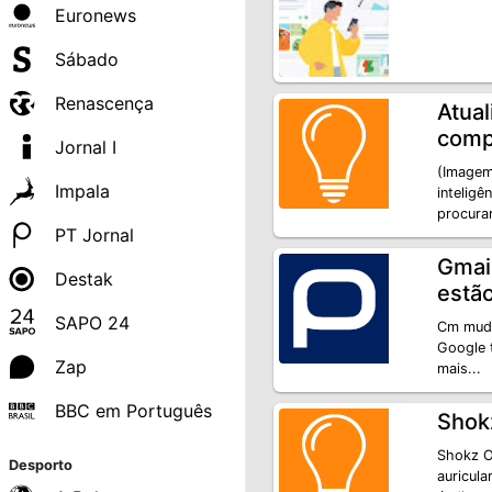
Euronews
Sábado
Renascença
Atual
comp
Jornal I
(Imagem
Impala
inteligê
procura
PT Jornal
Gmail
Destak
estã
SAPO 24
Cm muda
Google 
Zap
mais...
BBC em Português
Shok
Shokz O
Desporto
auricul