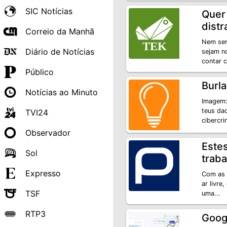
SIC Notícias
Quer
dist
Correio da Manhã
Nem sem
Diário de Notícias
sejam n
contar 
Público
Burla
Notícias ao Minuto
Imagem: 
teus da
TVI24
cibercr
Observador
Este
Sol
traba
Expresso
Com as 
ar livre
TSF
uma...
RTP3
Goog