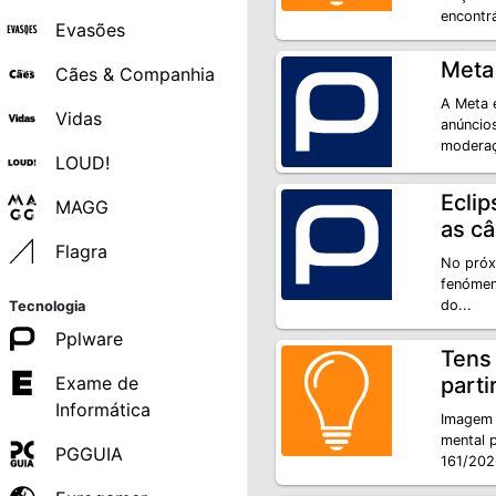
encontr
Evasões
Meta 
Cães & Companhia
A Meta 
Vidas
anúncios
moderaç
LOUD!
Eclip
MAGG
as c
Flagra
No próxi
fenómen
do...
Tecnologia
Pplware
Tens 
Exame de
parti
Informática
Imagem 
mental 
PGGUIA
161/202