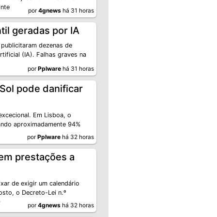
inte
por
4gnews
há 31 horas
il geradas por IA
 publicitaram dezenas de
tificial (IA). Falhas graves na
por
Pplware
há 31 horas
Sol pode danificar
excecional. Em Lisboa, o
uando aproximadamente 94%
por
Pplware
há 32 horas
 em prestações a
xar de exigir um calendário
sto, o Decreto-Lei n.º
)
por
4gnews
há 32 horas