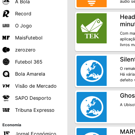
A Bola
áudio s
Record
Head
minut
O Jogo
Com mai
MaisFutebol
aplicaç
livros 
zerozero
Silen
Futebol 365
O remak
Bola Amarela
Há vári
defeito
Visão de Mercado
Ghost
SAPO Desporto
A Ubisof
Tribuna Expresso
Economia
MARV
Jornal Económico