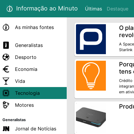
Informação ao Minuto
Últimas
Destaque
As minhas fontes
O pl
revol
A Space
Generalistas
Starlink
Desporto
Porq
Economia
tens
Vida
Crédito
integra
em ativi
Tecnologia
Motores
Prod
Generalistas
Jornal de Notícias