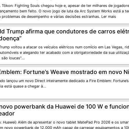
Tōkon: Fighting Souls chegou hoje e, apesar de ter milhares de jogadore
lançamento bem feito. O novo jogo de luta da Arc System Works está a ter
a problemas de desempenho e várias decisões estranhas. Ler mais
ld Trump afirma que condutores de carros elét
doença”
rump voltou a atacar os veículos elétricos num comício em Las Vegas, rid
automóveis e alegando ter acabado com a obrigatoriedade da sua utilizaç
são loucas"...
 Emblem: Fortune’s Weave mostrado em novo Ni
ndo lançou um novo Direct inteiramente dedicado a Fire Emblem: Fortune
ia está quase a chegar à...
 novo powerbank da Huawei de 100 W e funci
reador
: Huawei) Além de apresentar o novo tablet MatePad Pro 2026 e os sma
um novo powerbank de 12.000 mAh capaz de carregar equipamentos a 100 