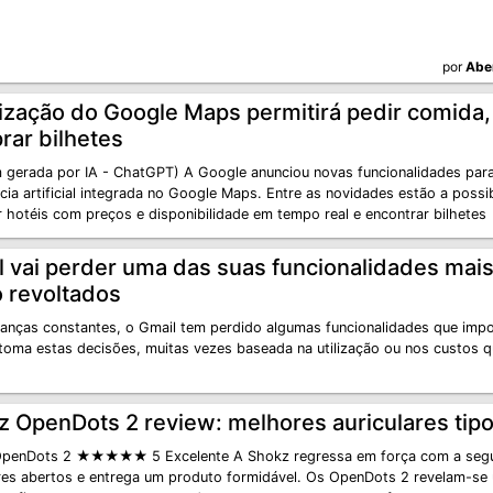
por
Abe
ização do Google Maps permitirá pedir comida, 
rar bilhetes
 gerada por IA - ChatGPT) A Google anunciou novas funcionalidades para
ncia artificial integrada no Google Maps. Entre as novidades estão a possi
r hotéis com preços e disponibilidade em tempo real e encontrar bilhetes
 vai perder uma das suas funcionalidades mais 
o revoltados
nças constantes, o Gmail tem perdido algumas funcionalidades que impor
toma estas decisões, muitas vezes baseada na utilização ou nos custos q
z OpenDots 2 review: melhores auriculares tip
penDots 2 ★★★★★ 5 Excelente A Shokz regressa em força com a segu
ares abertos e entrega um produto formidável. Os OpenDots 2 revelam-se 