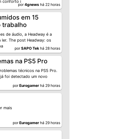
 conforto i
por
4gnews
há 22 horas
umidos em 15
 trabalho
pes de áudio, a Headway é a
 ler. The post Headway: os
pa
por
SAPO Tek
há 28 horas
blemas na PS5 Pro
problemas técnicos na PS5 Pro.
já foi detectado um novo
por
Eurogamer
há 29 horas
er mais
por
Eurogamer
há 29 horas