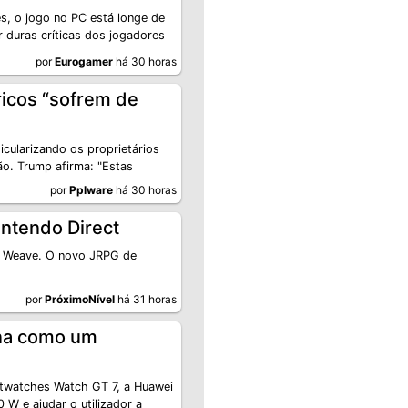
s, o jogo no PC está longe de
 duras críticas dos jogadores
por
Eurogamer
há 30 horas
ricos “sofrem de
icularizando os proprietários
ão. Trump afirma: "Estas
por
Pplware
há 30 horas
ntendo Direct
’s Weave. O novo JRPG de
por
PróximoNível
há 31 horas
ona como um
rtwatches Watch GT 7, a Huawei
W e ajudar o utilizador a