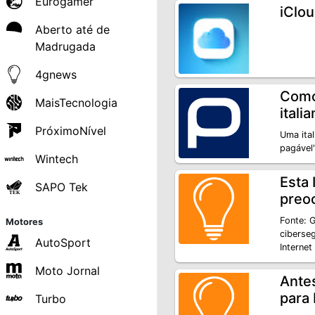
Eurogamer
iClou
Aberto até de
Madrugada
4gnews
Como
MaisTecnologia
itali
PróximoNível
Uma ita
pagável"
Wintech
Esta 
SAPO Tek
preo
Fonte: G
Motores
ciberseg
AutoSport
Interne
Moto Jornal
Antes
para
Turbo