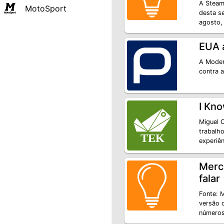
A Steam
MotoSport
desta s
agosto,
EUA 
A Moder
contra 
I Kn
Miguel O
trabalh
experiê
Merc
falar
Fonte: 
versão 
números